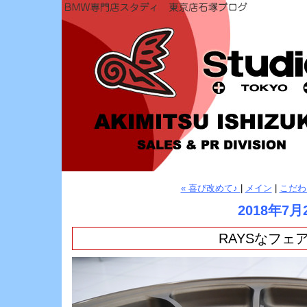
« 喜び改めて♪
|
メイン
|
こだわ
2018年7月
RAYSなフェ