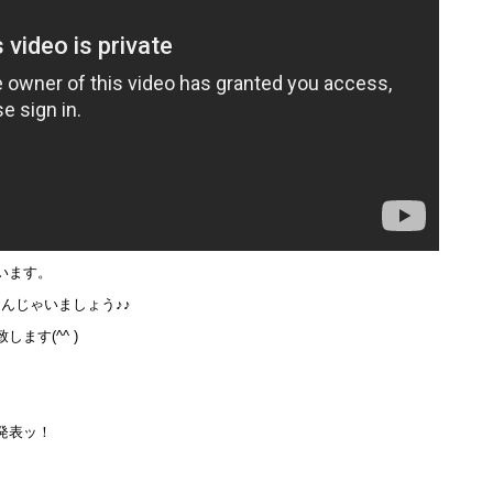
います。
んじゃいましょう♪♪
ます(^^ )ゞ
018発表ッ！