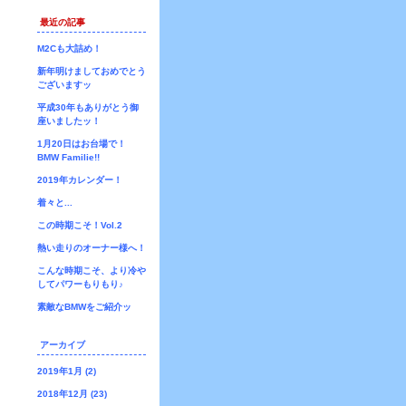
最近の記事
M2Cも大詰め！
新年明けましておめでとう
ございますッ
平成30年もありがとう御
座いましたッ！
1月20日はお台場で！
BMW Familie!!
2019年カレンダー！
着々と...
この時期こそ！Vol.2
熱い走りのオーナー様へ！
こんな時期こそ、より冷や
してパワーもりもり♪
素敵なBMWをご紹介ッ
アーカイブ
2019年1月 (2)
2018年12月 (23)