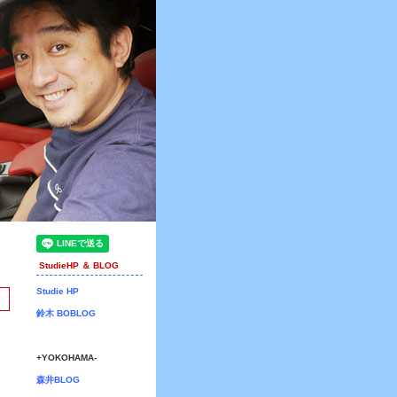
StudieHP ＆ BLOG
Studie HP
鈴木 BOBLOG
+YOKOHAMA-
森井BLOG