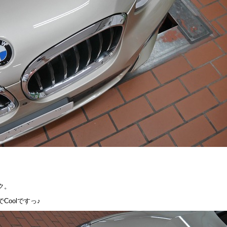
ク。
oolですっ♪