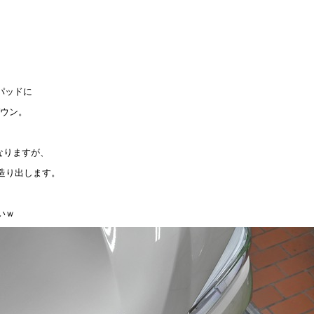
、
パッドに
ダウン。
なりますが、
造り出します。
いｗ