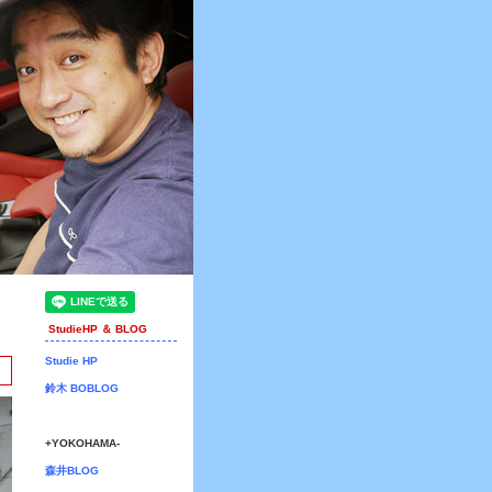
StudieHP ＆ BLOG
Studie HP
鈴木 BOBLOG
+YOKOHAMA-
森井BLOG