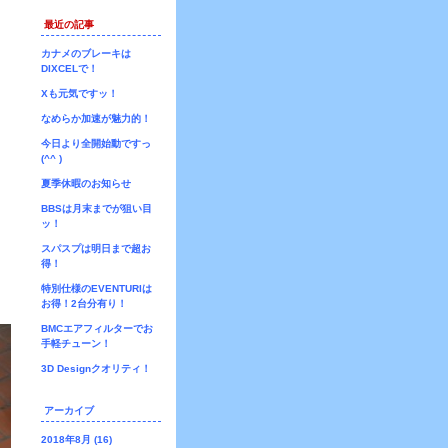
最近の記事
カナメのブレーキは
DIXCELで！
Xも元気ですッ！
なめらか加速が魅力的！
今日より全開始動ですっ
(^^ )ゞ
夏季休暇のお知らせ
BBSは月末までが狙い目
ッ！
スパスプは明日まで超お
得！
特別仕様のEVENTURIは
お得！2台分有り！
BMCエアフィルターでお
手軽チューン！
3D Designクオリティ！
アーカイブ
2018年8月 (16)