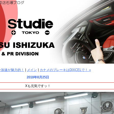
らか加速が魅力的！
|
メイン
|
カナメのブレーキはDIXCELで！ »
2018年8月25日
Xも元気ですッ！