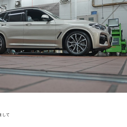
、
まして