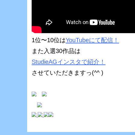
1位〜10位は
YouTubeにて配信！
また
入選30作品は
StudieAGインスタで紹介！
させていただきますっ(^^ )ゞ