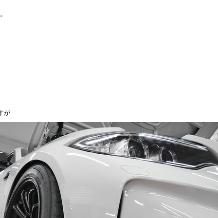
ド。
、
すが