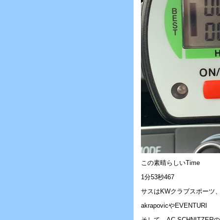
この素晴らしいTime
1分53秒467
サスはKWクラブスポーツ
akrapovicやEVENTURI
そして、AC SCHNITZERの