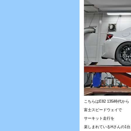
こちらはE82 135i時代から
富士スピードウェイで
サーキット走行を
楽しまれているHさんの1台