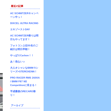
最近の記事
AC SCHNITZERキャンペ
ーン中っ！
DIXCEL ULTRA RACING
エキゾーストDAY
AC SCHNITZER祭りは明
日もやってます！
フォトコン上位50名のご
紹介は明日早朝！
やっぱりCarbon！！
あ！危ないッ
大人オシャレなBMW 5シ
リーズ+STERCKENN！
PRO RACER RMS 2600A
/ BMW F87 M2
Competitionに収まる！
平成最後のRECARO祭
り！
アーカイブ