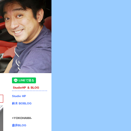
StudieHP ＆ BLOG
Studie HP
鈴木 BOBLOG
+YOKOHAMA-
森井BLOG