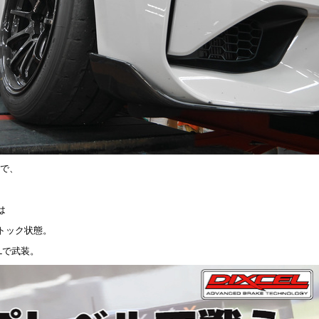
態で、
は
トック状態。
Lで武装。