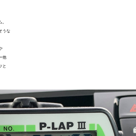
ム。
そうな
。
や
ー他
ツと