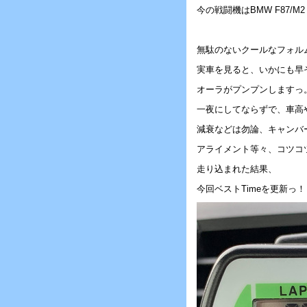
今の戦闘機はBMW F87/M2
無駄のないクールなフォル
実車を見ると、いかにも早
オーラがプンプンしますっ
一夜にしてならずで、車高
減衰などは勿論、キャンバ
アライメント等々、コツコ
走り込まれた結果、
今回ベストTimeを更新っ！