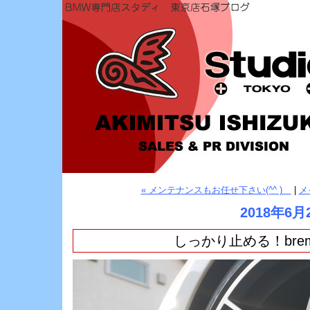
« メンテナンスもお任せ下さい(^^ )ゞ
|
メ
2018年6月
しっかり止める！bre