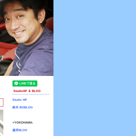
StudieHP ＆ BLOG
Studie HP
鈴木 BOBLOG
+YOKOHAMA-
森井BLOG