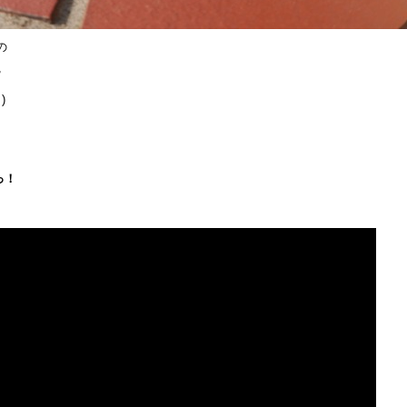
の
ｗ
)ゞ
っ！