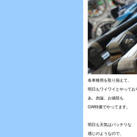
各車種用を取り揃えて、
明日もワイワイとやってお
あ、勿論、お値段も
GW特価でやってます。
明日も天気はバッチリな
感じのようなので、