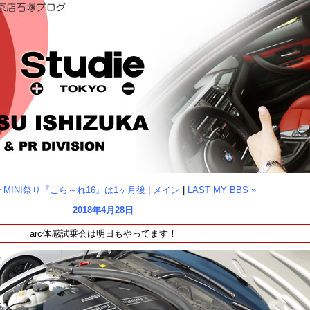
W･MINI祭り『こら～れ16』は1ヶ月後
|
メイン
|
LAST MY BBS »
2018年4月28日
arc体感試乗会は明日もやってます！