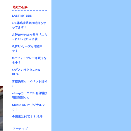
最近の記事
LAST MY BBS
arc体感試乗会は明日もや
ってます！
北陸BMW･MINI祭り『こら
～れ16』は1ヶ月後
G系5シリーズも増殖中
ッ！
Mパフォ・ブレーキ買うな
ら今！
いざというときのKW
HLS♪
青空快晴ッ！イベント日和
♪
af impカーニバルお台場は
明日開催ッ♪♪
Studie AG オリジナルマ
ット
今週末は30℃！？ 滝汗
アーカイブ